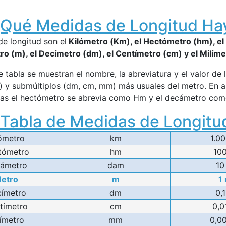
Qué Medidas de Longitud Ha
e longitud son el
Kilómetro (Km), el Hectómetro (hm), e
ro (m), el Decímetro (dm), el Centímetro (cm) y el Milím
e tabla se muestran el nombre, la abreviatura y el valor de 
 y submúltiplos (dm, cm, mm) más usuales del metro. En a
as el hectómetro se abrevia como Hm y el decámetro co
Tabla de Medidas de Longitu
ómetro
km
1.0
tómetro
hm
10
ámetro
dam
10
etro
m
1
ímetro
dm
0,
tímetro
cm
0,0
límetro
mm
0,0