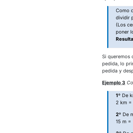
Como de
dividir
(Los ce
poner l
Result
Si queremos c
pedida, lo pr
pedida y desp
Ejemplo 3
Con
1º
De km
2 km =
2º
De m 
15 m = 