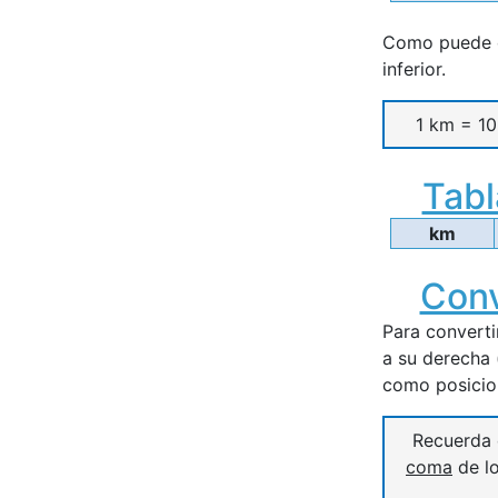
Como puede o
inferior.
1 km = 1
Tabl
km
Conv
Para converti
a su derecha 
como posicion
Recuerda
coma
de l