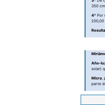
3º
De cm
350 cm 
4º
Por 
200,00
Result
Miriám
Año-lu
solar) 
Micra
,
parte d