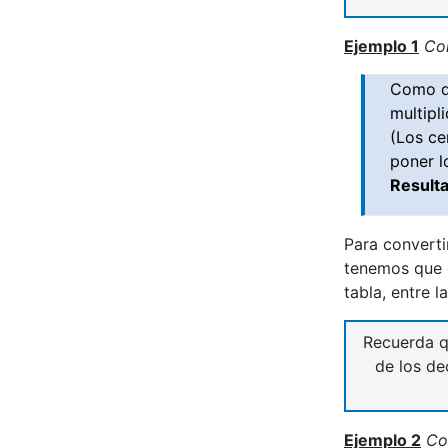
Ejemplo 1
Con
Como de
multipl
(Los ce
poner l
Result
Para converti
tenemos que d
tabla, entre 
Recuerda 
de los d
Ejemplo 2
Con