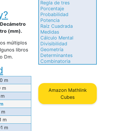
Regla de tres
Porcentaje
y?
Probabilidad
Potencia
l Decámetro
Raíz Cuadrada
etro (mm).
Medidas
Cálculo Mental
los múltiplos
Divisibilidad
Geometría
lgunos libros
Determinantes
mo Dm.
Combinatoria
d
00 m
0 m
Amazon Mathlink
 m
Cubes
 m
1 m
1 m
01 m