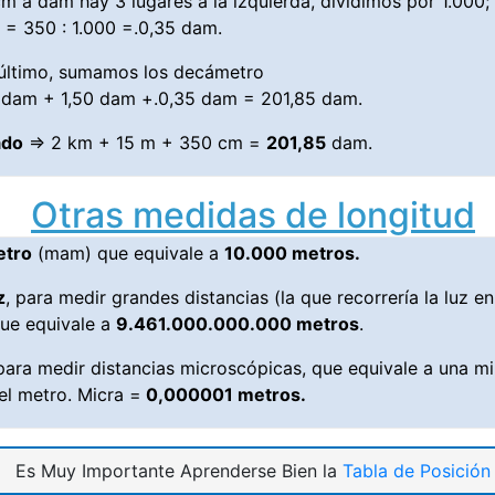
 a dam hay 3 lugares a la izquierda, dividimos por 1.000;
= 350 : 1.000 =.0,35 dam.
último, sumamos los decámetro
 dam + 1,50 dam +.0,35 dam = 201,85 dam.
ado
⇒ 2 km + 15 m + 350 cm =
201,85
dam.
Otras medidas de longitud
etro
(mam) que equivale a
10.000 metros.
z
, para medir grandes distancias (la que recorrería la luz e
que equivale a
9.461.000.000.000 metros
.
 para medir distancias microscópicas, que equivale a una m
el metro. Micra =
0,000001 metros.
Es Muy Importante Aprenderse Bien la
Tabla de Posición