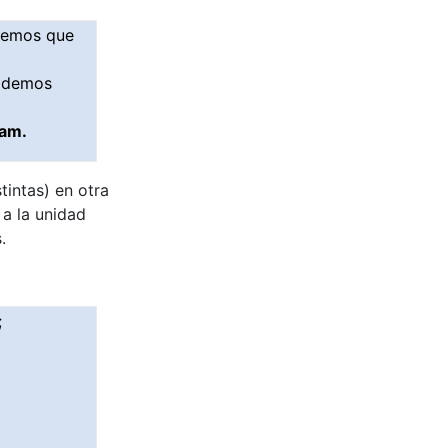
dremos que
podemos
dam.
tintas) en otra
 a la unidad
.
;