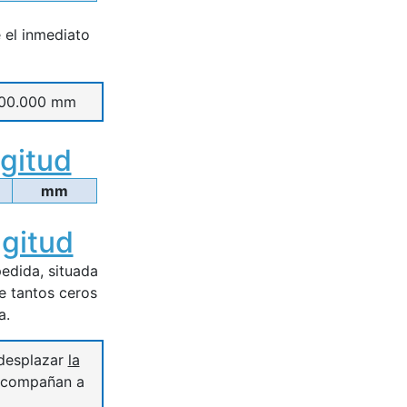
 el inmediato
000.000 mm
gitud
mm
gitud
edida, situada
e tantos ceros
a.
"desplazar
la
acompañan a