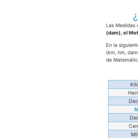
¿
Las Medidas d
(dam), el Met
En la siguient
(km, hm, dam)
de Matemátic
Kil
Hec
Dec
M
Dec
Cen
Mi