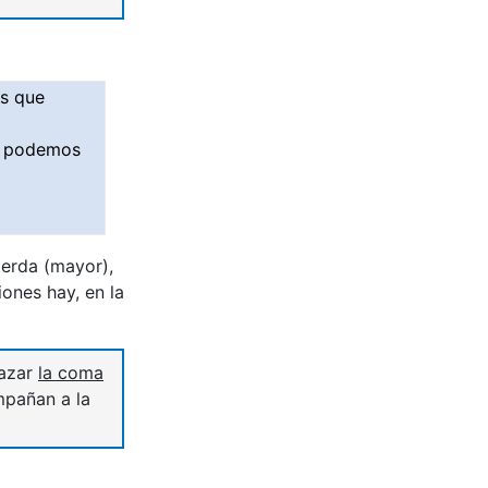
s que
 y podemos
ierda (mayor),
ones hay, en la
lazar
la coma
pañan a la