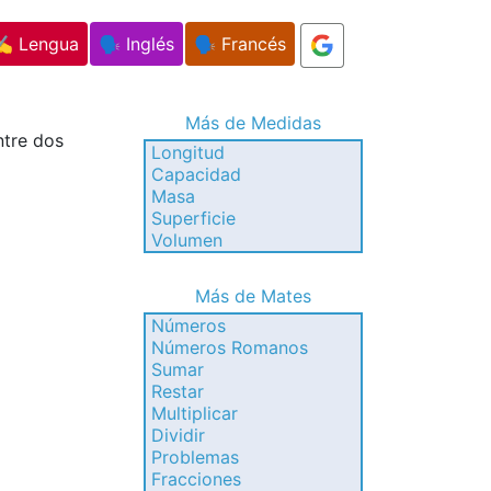
✍️ Lengua
🗣️ Inglés
🗣️ Francés
Más de Medidas
ntre dos
Longitud
Capacidad
Masa
Superficie
Volumen
Más de Mates
Números
Números Romanos
Sumar
Restar
Multiplicar
Dividir
Problemas
Fracciones