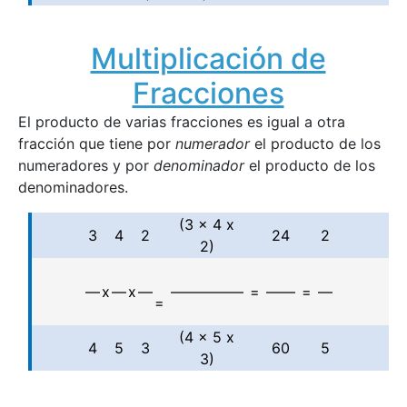
Multiplicación de
Fracciones
El producto de varias fracciones es igual a otra
fracción que tiene por
numerador
el producto de los
numeradores y por
denominador
el producto de los
denominadores.
(3 x 4 x
3
4
2
24
2
2)
—
x
—
x
—
—————
=
——
=
—
=
(4 x 5 x
4
5
3
60
5
3)