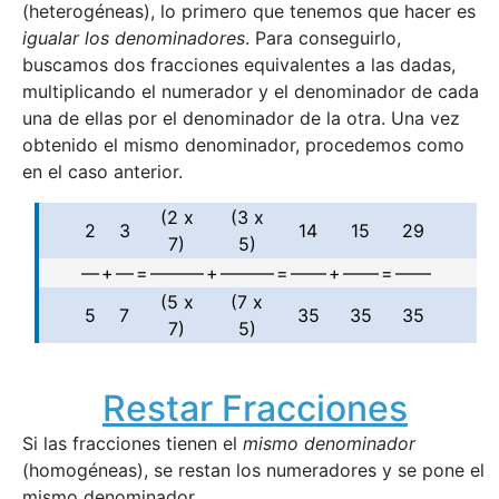
(heterogéneas), lo primero que tenemos que hacer es
igualar los denominadores
. Para conseguirlo,
buscamos dos fracciones equivalentes a las dadas,
multiplicando el numerador y el denominador de cada
una de ellas por el denominador de la otra. Una vez
obtenido el mismo denominador, procedemos como
en el caso anterior.
(2 x
(3 x
2
3
14
15
29
7)
5)
—
+
—
=
———
+
———
=
——
+
——
=
——
(5 x
(7 x
5
7
35
35
35
7)
5)
Restar Fracciones
Si las fracciones tienen el
mismo denominador
(homogéneas), se restan los numeradores y se pone el
mismo denominador.