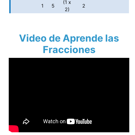
(1 x
1
5
2
2)
Video de Aprende las
Fracciones