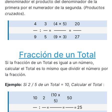
denominador
el producto del denominador de la
primera por el numerador de la segunda. (
Productos
cruzados
).
4
3
(4 x 5)
20
—
:
—
=
———
=
——
9
5
(9 x 3)
27
Fracción de un Total
Si la fracción de un Total es igual a un número,
calcular el Total es lo mismo que dividir el número por
la fracción.
Ejemplo:
Si 2 / 5 de un Total = 10, Calcular el Total
:
(10 x
10
2
50
5)
—
:
—
=
———
=
——
=
25