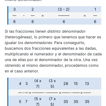
3
2
(3 - 2)
1
—
-
—
=
———
=
—
6
6
6
6
Si las fracciones tienen
distinto denominador
(heterogéneas), lo primero que tenemos que hacer es
igualar los denominadores
. Para conseguirlo,
buscamos dos fracciones equivalentes a las dadas,
multiplicando el numerador y el denominador de cada
una de ellas por el denominador de la otra. Una vez
obtenido el mismo denominador, procedemos como
en el caso anterior.
(4 x
(3 x
4
3
28
15
13
7)
5)
—
-
—
=
———
-
———
=
——
-
——
=
——
(5 x
(7 x
5
7
35
35
35
7)
5)