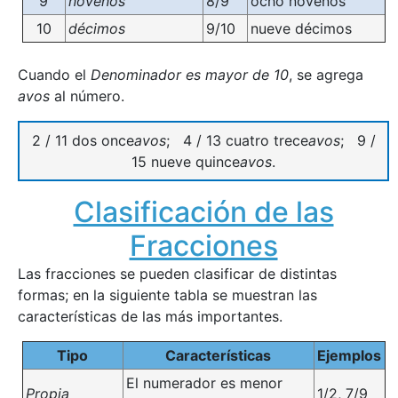
9
novenos
8/9
ocho novenos
10
décimos
9/10
nueve décimos
Cuando el
Denominador es mayor de 10
, se agrega
avos
al número.
2 / 11 dos once
avos
; 4 / 13 cuatro trece
avos
; 9 /
15 nueve quince
avos
.
Clasificación de las
Fracciones
Las fracciones se pueden clasificar de distintas
formas; en la siguiente tabla se muestran las
características de las más importantes.
Tipo
Características
Ejemplos
El numerador es menor
Propia
1/2, 7/9