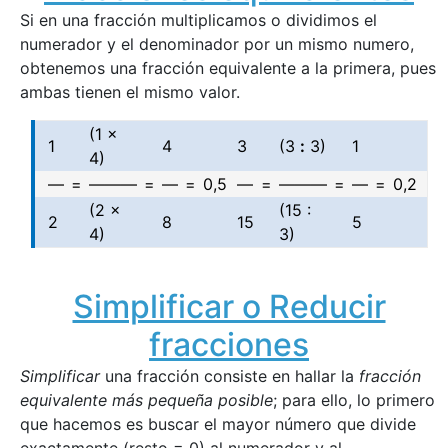
Si en una fracción multiplicamos o dividimos el
numerador y el denominador por un mismo numero,
obtenemos una fracción equivalente a la primera, pues
ambas tienen el mismo valor.
(1 x
1
4
3
(3
:
3)
1
4)
—
=
———
=
—
=
0,5
—
=
———
=
—
=
0,2
(2 x
(15 :
2
8
15
5
4)
3)
Simplificar o Reducir
fracciones
Simplificar
una fracción consiste en hallar la
fracción
equivalente más pequeña posible
; para ello, lo primero
que hacemos es buscar el mayor número que divide