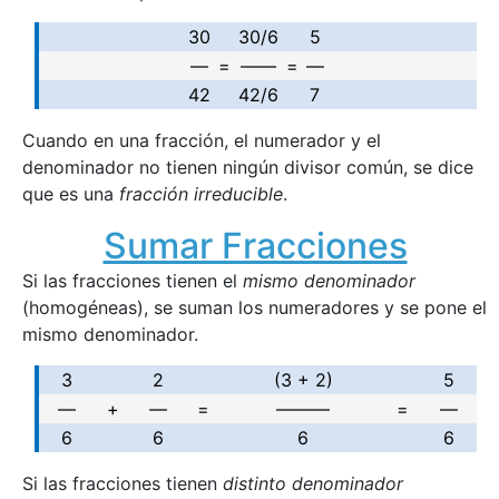
30
30/6
5
—
=
——
=
—
42
42/6
7
Cuando en una fracción, el numerador y el
denominador no tienen ningún divisor común, se dice
que es una
fracción irreducible
.
Sumar Fracciones
Si las fracciones tienen el
mismo denominador
(homogéneas), se suman los numeradores y se pone el
mismo denominador.
3
2
(3 + 2)
5
—
+
—
=
———
=
—
6
6
6
6
Si las fracciones tienen
distinto denominador