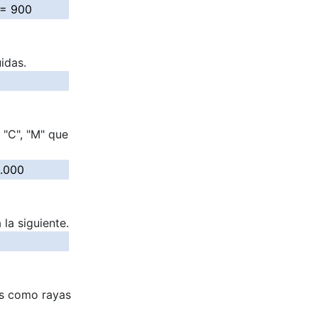
= 900
idas.
 "C", "M" que
.000
 la siguiente.
es como rayas