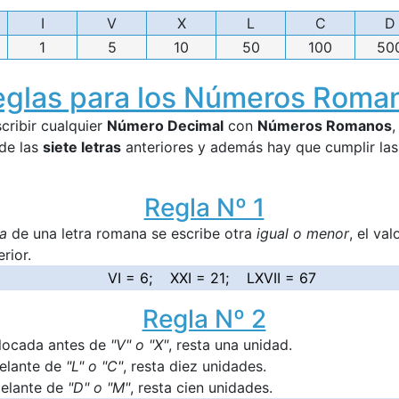
I
V
X
L
C
D
1
5
10
50
100
50
eglas para los Números Roma
cribir cualquier
Número Decimal
con
Números Romanos
,
de las
siete letras
anteriores y además hay que cumplir las
Regla Nº 1
a
de una letra romana se escribe otra
igual o menor
, el va
rior.
VI = 6; XXI = 21; LXVII = 67
Regla Nº 2
locada antes de
"V" o "X"
, resta una unidad.
delante de
"L" o "C"
, resta diez unidades.
delante de
"D" o "M"
, resta cien unidades.