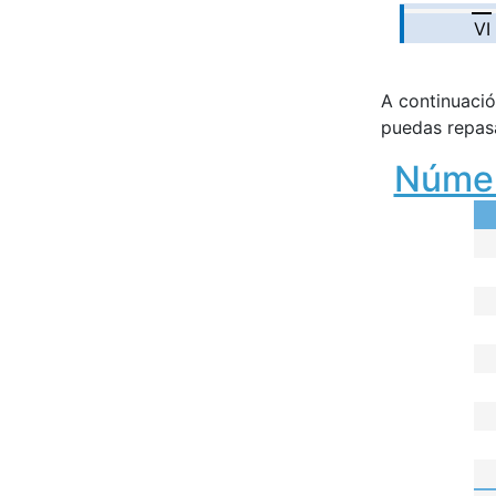
VI
A continuació
puedas repasa
Númer