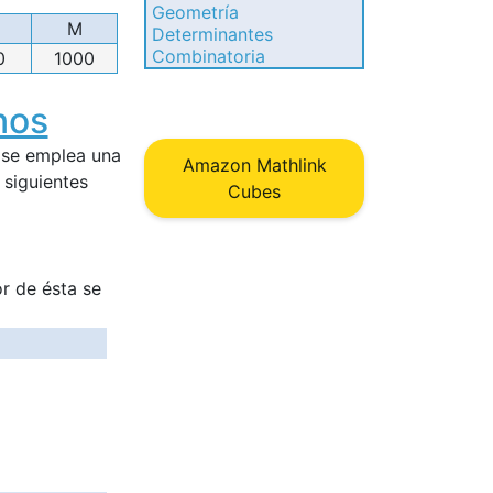
Geometría
M
Determinantes
Combinatoria
0
1000
nos
 se emplea una
Amazon Mathlink
 siguientes
Cubes
lor de ésta se