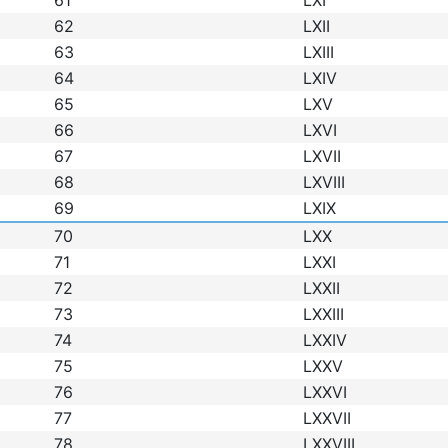
61
LXI
62
LXII
63
LXIII
64
LXIV
65
LXV
66
LXVI
67
LXVII
68
LXVIII
69
LXIX
70
LXX
71
LXXI
72
LXXII
73
LXXIII
74
LXXIV
75
LXXV
76
LXXVI
77
LXXVII
78
LXXVIII