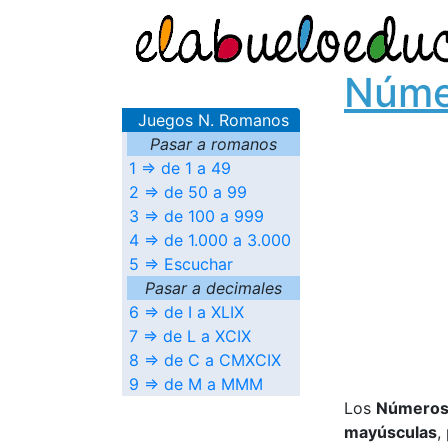
Núme
Juegos N. Romanos
Pasar a romanos
1 ⇒ de 1 a 49
2 ⇒ de 50 a 99
3 ⇒ de 100 a 999
4 ⇒ de 1.000 a 3.000
5 ⇒ Escuchar
Pasar a decimales
6 ⇒ de I a XLIX
7 ⇒ de L a XCIX
8 ⇒ de C a CMXCIX
9 ⇒ de M a MMM
Los
Números
mayúsculas
,