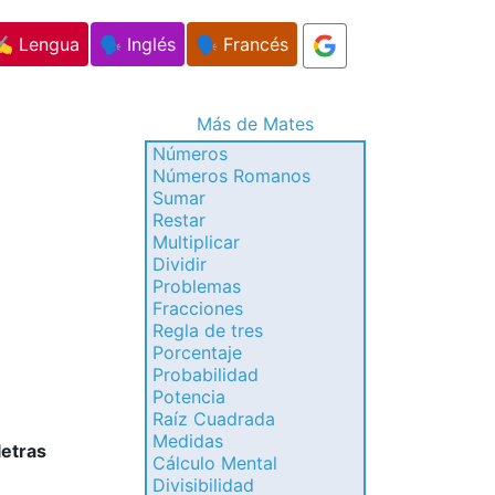
✍️ Lengua
🗣️ Inglés
🗣️ Francés
Más de Mates
Números
Números Romanos
Sumar
Restar
Multiplicar
Dividir
Problemas
Fracciones
Regla de tres
Porcentaje
Probabilidad
Potencia
Raíz Cuadrada
Medidas
letras
Cálculo Mental
Divisibilidad