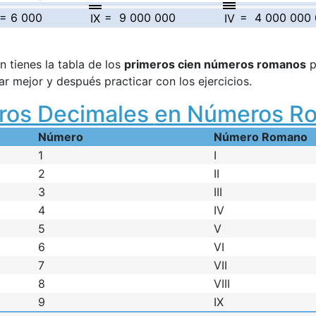
= 6 000
= 9 000 000
= 4 000 000
IX
IV
n tienes la tabla de los
primeros cien números romanos
p
r mejor y después practicar con los ejercicios.
os Decimales
en Números R
Número
Número Romano
1
I
2
II
3
III
4
IV
5
V
6
VI
7
VII
8
VIII
9
IX