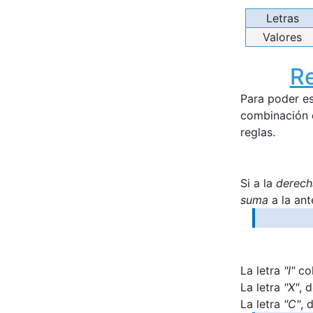
Letras
Valores
R
Para poder es
combinación 
reglas.
Si a la
derech
suma
a la ante
La letra
"I"
co
La letra
"X"
, 
La letra
"C"
, 