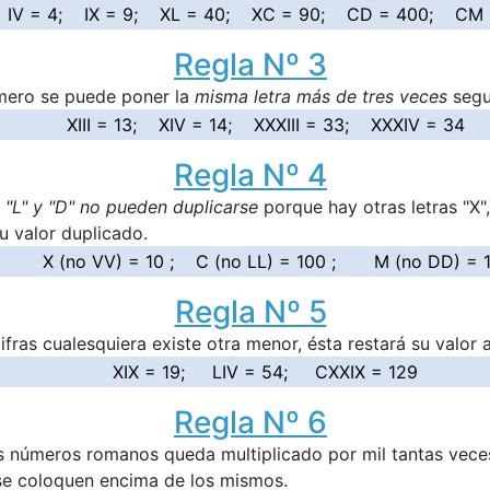
IV = 4; IX = 9; XL = 40; XC = 90; CD = 400; CM 
Regla Nº 3
mero se puede poner la
misma letra más de tres veces
segu
XIII = 13; XIV = 14; XXXIII = 33; XXXIV = 34
Regla Nº 4
, "L" y "D" no pueden duplicarse
porque hay otras letras "X",
u valor duplicado.
X (no VV) = 10 ; C (no LL) = 100 ; M (no DD) = 1
Regla Nº 5
ifras cualesquiera existe otra menor, ésta restará su valor a
XIX = 19; LIV = 54; CXXIX = 129
Regla Nº 6
os números romanos queda multiplicado por mil tantas vec
se coloquen encima de los mismos.