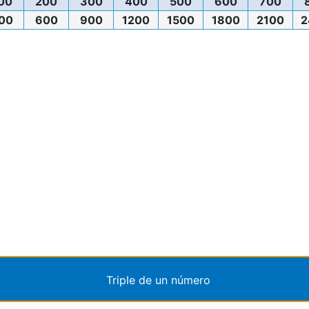
00
200
300
400
500
600
700
00
600
900
1200
1500
1800
2100
2
Triple de un número