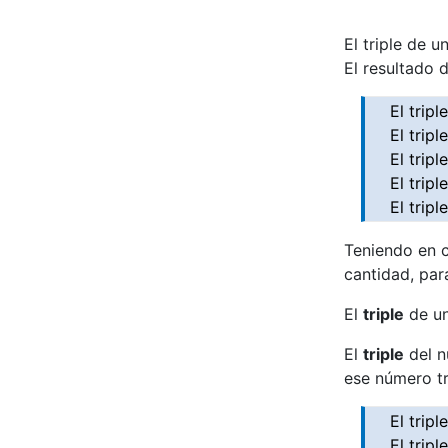
El triple de 
El resultado 
El tripl
El tripl
El trip
El trip
El trip
Teniendo en 
cantidad, par
El
triple
de u
El
triple
del n
ese número tr
El trip
El trip