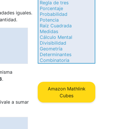
Regla de tres
Porcentaje
adades iguales.
Probabilidad
antidad.
Potencia
Raíz Cuadrada
Medidas
Cálculo Mental
Divisibilidad
Geometría
Determinantes
Combinatoria
 misma
3
.
Amazon Mathlink
Cubes
uivale a sumar