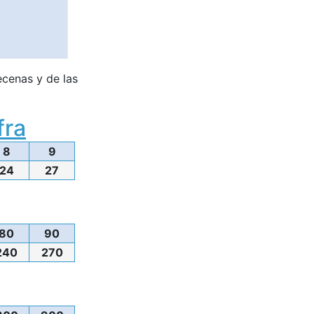
ecenas y de las
fra
8
9
24
27
80
90
240
270