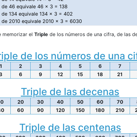
le de 46 equivale 46 x 3 = 138
le de 134 equivale 134 x 3 = 402
le de 2010 equivale 2010 x 3 = 6030
e memorizar el
Triple
de los números de una cifra, de las d
riple de los números de una ci
1
2
3
4
5
6
7
3
6
9
12
15
18
21
Triple de las decenas
10
20
30
40
50
60
70
30
60
90
120
150
180
210
Triple de las centenas