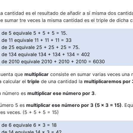
una cantidad es el resultado de añadir a sí misma dos cantid
de sumar tre veces la misma cantidad es el triple de dicha c
e de 5 equivale 5 + 5 + 5 = 15.
e de 11 equivale 11 + 11 + 11 = 33
le de 25 equivale 25 + 25 + 25 = 75.
le de 134 equivale 134 + 134 + 134 = 402
le de 2010 equivale 2010 + 2010 + 2010 = 6030
cuenta que
multiplicar
consiste en sumar varias veces una
a calcular el
triple
de una cantidad la
multiplicaremos por 
n número es
multiplicar ese número por 3
.
úmero 5 es
multiplicar ese número por 3 (5 x 3 = 15)
. Eq
es veces. (5 + 5 + 5 = 15)
le de 6 equivale 6 x 3 = 18
le de 14 equivale 14 x 3 = 42