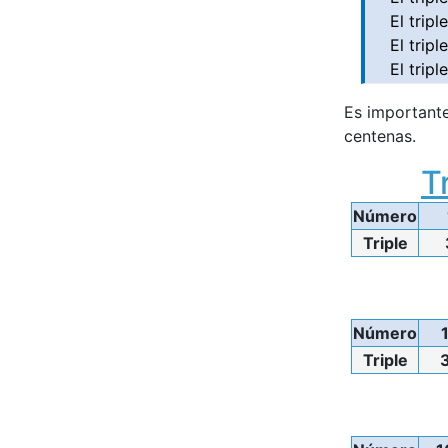
El trip
El trip
El trip
Es important
centenas.
T
Número
Triple
Número
Triple