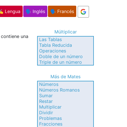
✍️ Lengua
🗣️ Inglés
🗣️ Francés
Múltiplicar
 contiene una
Las Tablas
Tabla Reducida
Operaciones
Doble de un número
Triple de un número
Más de Mates
Números
Números Romanos
Sumar
Restar
Multiplicar
Dividir
Problemas
Fracciones