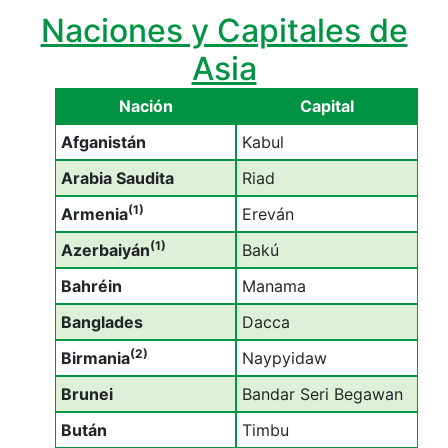
Naciones y Capitales de
Asia
Nación
Capital
Afganistán
Kabul
Arabia Saudita
Riad
(1)
Armenia
Ereván
(1)
Azerbaiyán
Bakú
Bahréin
Manama
Banglades
Dacca
(2)
Birmania
Naypyidaw
Brunei
Bandar Seri Begawan
Bután
Timbu