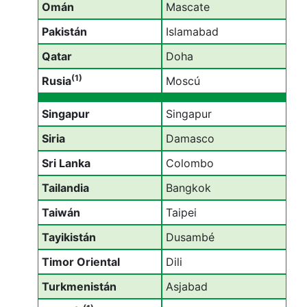
Omán
Mascate
Pakistán
Islamabad
Qatar
Doha
(1)
Rusia
Moscú
Singapur
Singapur
Siria
Damasco
Sri Lanka
Colombo
Tailandia
Bangkok
Taiwán
Taipei
Tayikistán
Dusambé
Timor Oriental
Dili
Turkmenistán
Asjabad