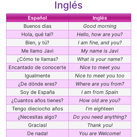
Inglés
Español
Inglés
Buenos dias
Good morning
Hola, qué tal?
Hello, how are you?
Bien, y tú?
I am fine, and you?
Me llamo Javi
My name is Javi
¿Cómo te llamas?
What is your name?
Encantado de conocerte
Nice to meet you
Igualmente
Nice to meet you too
¿De dónde eres?
Where are you from?
Soy de España
I am from Spain
¿Cuantos años tienes?
How old are you?
Tengo dieciocho años
I'm eighteen
¿Necesitas algo?
Do you need anything?
Gracias!
Thank you!
De nada!
You are Welcome!