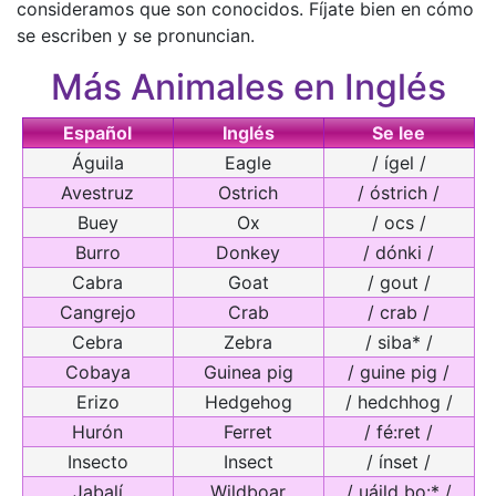
consideramos que son conocidos. Fíjate bien en cómo
se escriben y se pronuncian.
Más Animales en Inglés
Español
Inglés
Se lee
Águila
Eagle
/ ígel /
Avestruz
Ostrich
/ óstrich /
Buey
Ox
/ ocs /
Burro
Donkey
/ dónki /
Cabra
Goat
/ gout /
Cangrejo
Crab
/ crab /
Cebra
Zebra
/ siba* /
Cobaya
Guinea pig
/ guine pig /
Erizo
Hedgehog
/ hedchhog /
Hurón
Ferret
/ fé:ret /
Insecto
Insect
/ ínset /
Jabalí
Wildboar
/ uáild bo:* /