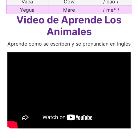
Vaca
Cow
/ cáo /
Yegua
Mare
/ me* /
Video de Aprende Los
Animales
Aprende cómo se escriben y se pronuncian en Inglés