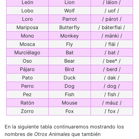
León
Lion
/ láion /
Lobo
Wolf
/ uof /
Loro
Parrot
/ párot /
Mariposa
Butterfly
/ báterflai /
Mono
Monkey
/ mánki /
Mosca
Fly
/ flái /
Murciélago
Bat
/ bat /
Oso
Bear
/ bee* /
Pájaro
Bird
/ berd /
Pato
Duck
/ dak /
Perro
Dog
/ dog /
Pez
Fish
/ fish /
Ratón
Mouse
/ máuz /
Zorro
Fox
/ fox /
En la siguiente tabla continuaremos mostrando los
nombres de
Otros Animales
que también