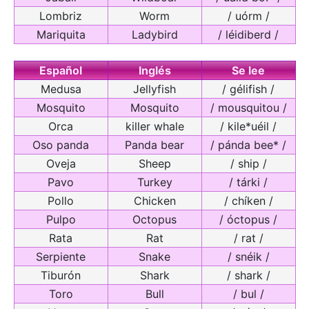
Lombriz
Worm
/ uórm /
Mariquita
Ladybird
/ léidiberd /
Español
Inglés
Se lee
Medusa
Jellyfish
/ gélifish /
Mosquito
Mosquito
/ mousquitou /
Orca
killer whale
/ kile*uéil /
Oso panda
Panda bear
/ pánda bee* /
Oveja
Sheep
/ ship /
Pavo
Turkey
/ tárki /
Pollo
Chicken
/ chíken /
Pulpo
Octopus
/ óctopus /
Rata
Rat
/ rat /
Serpiente
Snake
/ snéik /
Tiburón
Shark
/ shark /
Toro
Bull
/ bul /