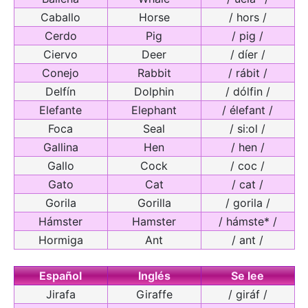
Caballo
Horse
/ hors /
Cerdo
Pig
/ pig /
Ciervo
Deer
/ díer /
Conejo
Rabbit
/ rábit /
Delfín
Dolphin
/ dólfin /
Elefante
Elephant
/ élefant /
Foca
Seal
/ si:ol /
Gallina
Hen
/ hen /
Gallo
Cock
/ coc /
Gato
Cat
/ cat /
Gorila
Gorilla
/ gorila /
Hámster
Hamster
/ hámste* /
Hormiga
Ant
/ ant /
Español
Inglés
Se lee
Jirafa
Giraffe
/ giráf /