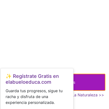
✨ Regístrate Gratis en
elabueloeduca.com
Aprende Los Animales
Guarda tus progresos, sigue tu
<< La Casa
La Naturaleza >>
racha y disfruta de una
experiencia personalizada.