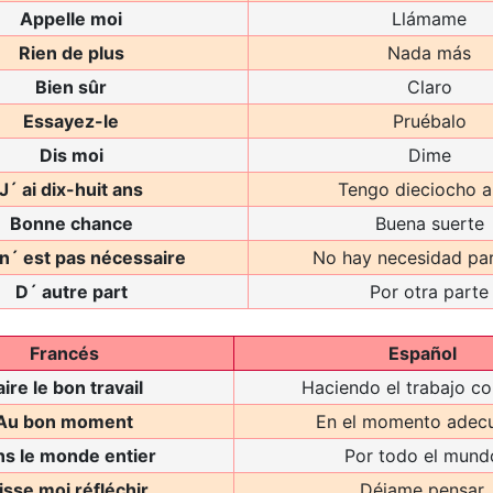
Appelle moi
Llámame
Rien de plus
Nada más
Bien sûr
Claro
Essayez-le
Pruébalo
Dis moi
Dime
J´ ai dix-huit ans
Tengo dieciocho 
Bonne chance
Buena suerte
 n´ est pas nécessaire
No hay necesidad par
D´ autre part
Por otra parte
Francés
Español
aire le bon travail
Haciendo el trabajo co
Au bon moment
En el momento adec
s le monde entier
Por todo el mund
isse moi réfléchir
Déjame pensar