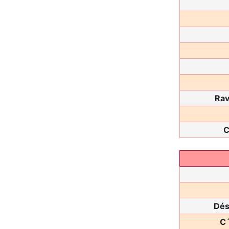
Rav
C
Dés
C´