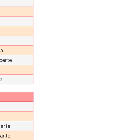
ía
certe
a
arte
ante