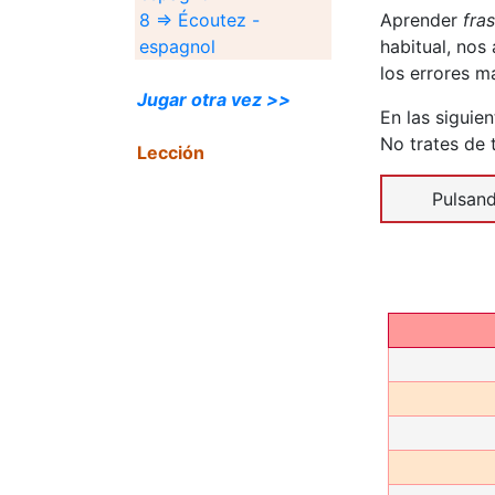
8 ⇒ Écoutez -
Aprender
fra
espagnol
habitual, nos
los errores m
Jugar otra vez >>
En las siguie
No trates de 
Lección
Pulsan