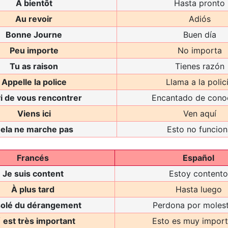
A bientôt
Hasta pronto
Au revoir
Adiós
Bonne Journe
Buen día
Peu importe
No importa
Tu as raison
Tienes razón
Appelle la police
Llama a la polic
i de vous rencontrer
Encantado de cono
Viens ici
Ven aquí
ela ne marche pas
Esto no funcion
Francés
Español
Je suis content
Estoy contento
À plus tard
Hasta luego
olé du dérangement
Perdona por molest
 est très important
Esto es muy import