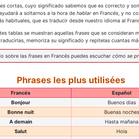
ses
cortas, cuyo significado sabemos que es correcto y so
 ayudará a soltarnos a la hora de
hablar en Francés
, y no c
ás habituales, que es traducir desde nuestro idioma al Fran
ntes tablas se muestran aquellas
frases
que se consideran má
traducirlas, memoriza su significado y repitelas cuantas má
do sobre las
frases
en Francés puedes escuchar
cómo se pr
Phrases les plus utilisées
Francés
Español
Bonjour
Buenos dias
Bonne nuit
Buenas noche
A demain
Hasta mañana
Salut
Hola