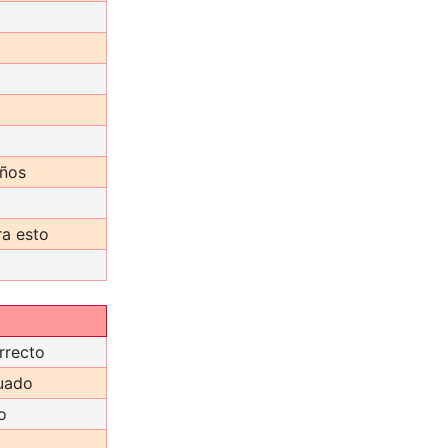
años
a esto
rrecto
uado
o