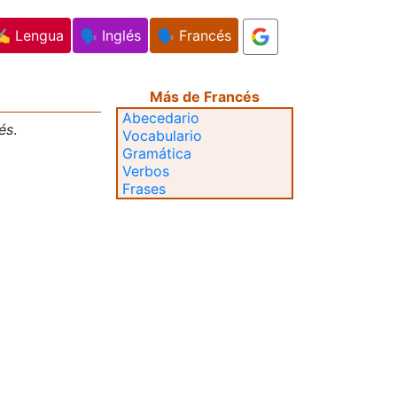
✍️ Lengua
🗣️ Inglés
🗣️ Francés
Más de Francés
Abecedario
és
.
Vocabulario
Gramática
Verbos
Frases