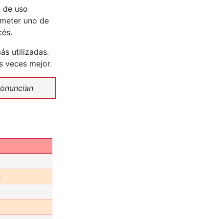
n de uso
ometer uno de
cés.
s utilizadas.
s veces mejor.
onuncian
s