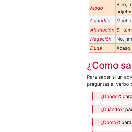
Bien, 
Modo
adjetiv
Cantidad
Mucho,
Afirmación
Sí, tam
Negación
No, ja
Duda
Acaso,
¿Como sab
Para saber si un ad
preguntas al verbo d
¿Dónde?
: par
¿Cuándo?
: pa
¿Cómo?
: par