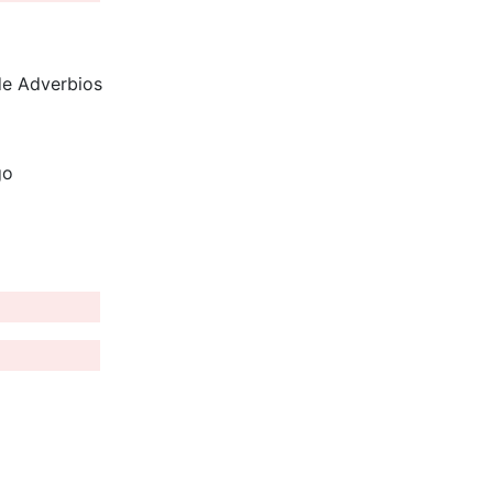
 de Adverbios
go