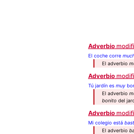
Adverbio
modif
El coche corre
muc
El adverbio
m
Adverbio
modif
Tú jardín es
muy
bon
El adverbio
m
bonito
del jard
Adverbio
modifi
Mi colegio está
bas
El adverbio
b