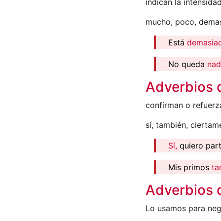
indican la intensida
mucho, poco, demasi
Está
demasia
No queda
na
Adverbios 
confirman o refuerz
sí, también, ciertam
Sí,
quiero part
Mis primos
ta
Adverbios 
Lo usamos para nega