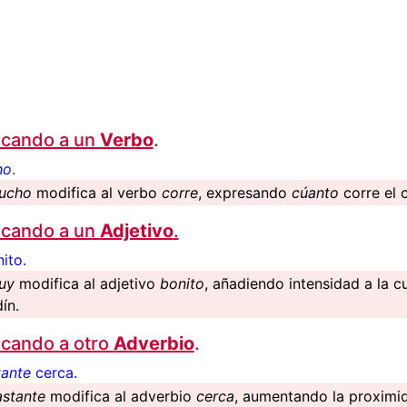
icando a un
Verbo
.
ho
.
ucho
modifica al verbo
corre
, expresando
cúanto
corre el 
icando a un
Adjetivo
.
ito.
uy
modifica al adjetivo
bonito
, añadiendo intensidad a la c
ín.
cando a otro
Adverbio
.
tante
cerca.
astante
modifica al adverbio
cerca
, aumentando la proximi