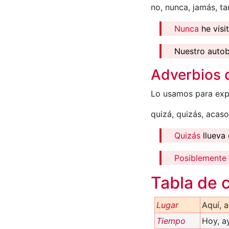
no, nunca, jamás, t
Nunca
he visi
Nuestro auto
Adverbios 
Lo usamos para expr
quizá, quizás, acas
Quizás
llueva 
Posiblemente
Tabla de c
Lugar
Aquí, a
Tiempo
Hoy, ay