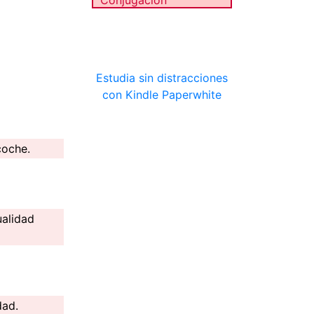
Conjugación
Estudia sin distracciones
con Kindle Paperwhite
coche.
ualidad
dad.