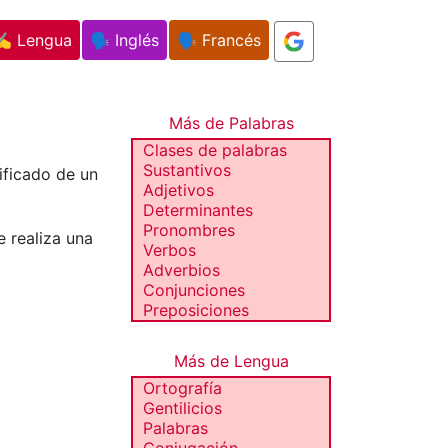
✍️ Lengua
🗣️ Inglés
🗣️ Francés
Más de Palabras
Clases de palabras
Sustantivos
ificado de un
Adjetivos
Determinantes
Pronombres
e realiza una
Verbos
Adverbios
Conjunciones
Preposiciones
Más de Lengua
Ortografía
Gentilicios
Palabras